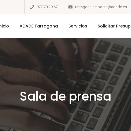
977 70 29 67
tarragona.amposta@adade.es
nicio
ADADE Tarragona
Servicios
Solicitar Presu
Sala de prensa