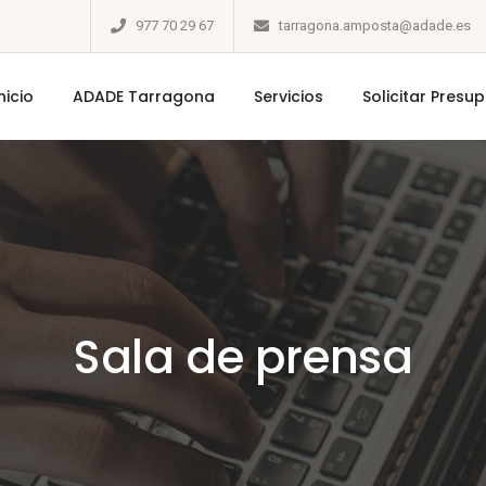
977 70 29 67
tarragona.amposta@adade.es
nicio
ADADE Tarragona
Servicios
Solicitar Presu
Sala de prensa