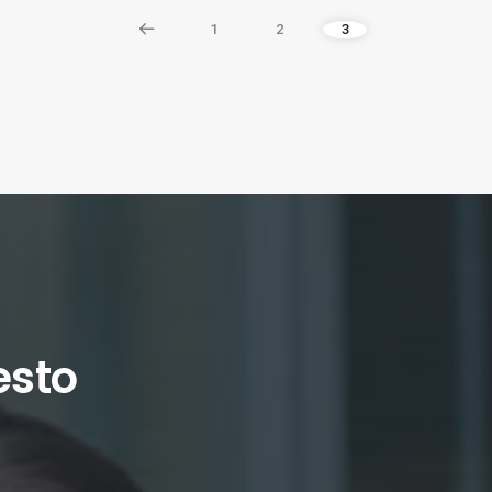
1
2
3
esto