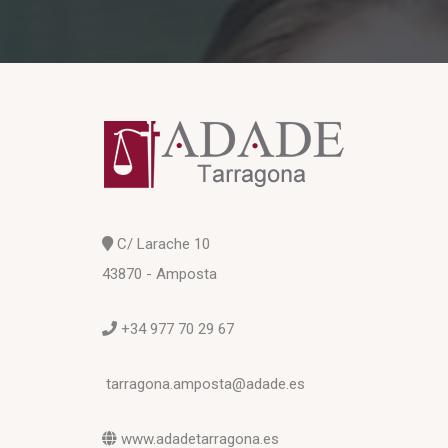
C/ Larache 10
43870 - Amposta
+34 977 70 29 67
tarragona.amposta@adade.es
www.adadetarragona.es