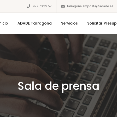
977 70 29 67
tarragona.amposta@adade.es
nicio
ADADE Tarragona
Servicios
Solicitar Presu
Sala de prensa