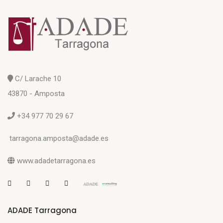
C/ Larache 10
43870 - Amposta
+34 977 70 29 67
tarragona.amposta@adade.es
www.adadetarragona.es
ADADE Tarragona