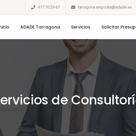
977 70 29 67
tarragona.amposta@adade.es
nicio
ADADE Tarragona
Servicios
Solicitar Presu
ervicios de Consultor