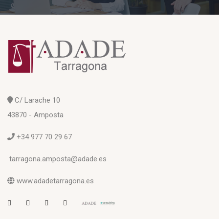
C/ Larache 10
43870 - Amposta
+34 977 70 29 67
tarragona.amposta@adade.es
www.adadetarragona.es