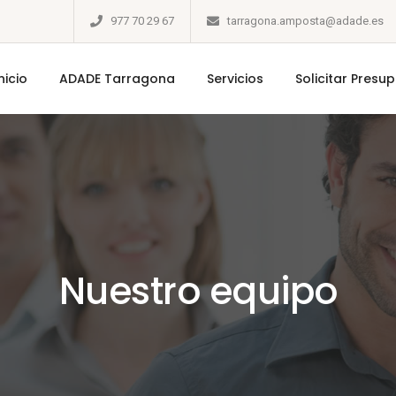
977 70 29 67
tarragona.amposta@adade.es
nicio
ADADE Tarragona
Servicios
Solicitar Presu
Nuestro equipo