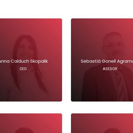
Anna Calduch Skopalik
Sebastià Gonell Agram
CEO
ASESOR