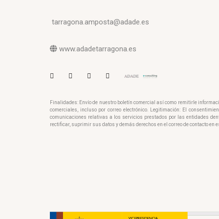
tarragona.amposta@adade.es
www.adadetarragona.es
Finalidades: Envío de nuestro boletín comercial así como remitirle informa
comerciales, incluso por correo electrónico. Legitimación: El consentimi
comunicaciones relativas a los servicios prestados por las entidades den
rectificar, suprimir sus datos y demás derechos en el correo de contacto en e