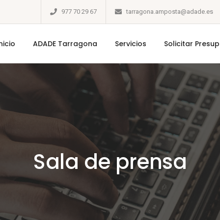
977 70 29 67
tarragona.amposta@adade.es
nicio
ADADE Tarragona
Servicios
Solicitar Presu
Sala de prensa