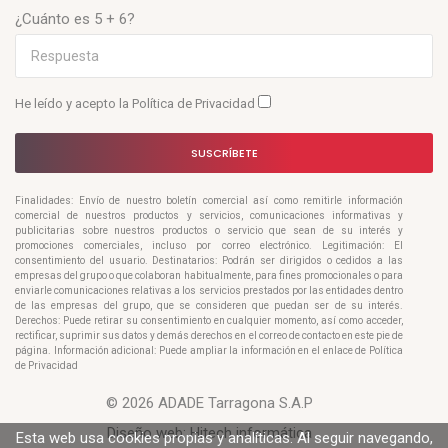
¿Cuánto es 5 + 6?
He leído y acepto la
Política de Privacidad
SUSCRÍBETE
Finalidades: Envío de nuestro boletín comercial así como remitirle información
comercial de nuestros productos y servicios, comunicaciones informativas y
publicitarias sobre nuestros productos o servicio que sean de su interés y
promociones comerciales, incluso por correo electrónico. Legitimación: El
consentimiento del usuario. Destinatarios: Podrán ser dirigidos o cedidos a las
empresas del grupo o que colaboran habitualmente, para fines promocionales o para
enviarle comunicaciones relativas a los servicios prestados por las entidades dentro
de las empresas del grupo, que se consideren que puedan ser de su interés.
Derechos: Puede retirar su consentimiento en cualquier momento, así como acceder,
rectificar, suprimir sus datos y demás derechos en el correo de contacto en este pie de
página. Información adicional: Puede ampliar la información en el enlace de Política
de Privacidad
© 2026 ADADE Tarragona S.A.P
Diseño web:
Hitech informática
Esta web usa cookies propias y analíticas. Al seguir navegando,