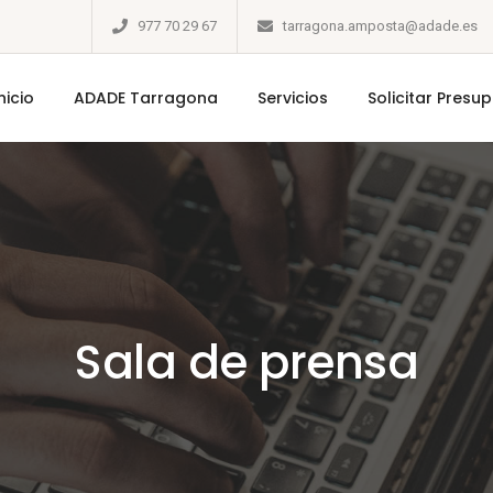
977 70 29 67
tarragona.amposta@adade.es
nicio
ADADE Tarragona
Servicios
Solicitar Presu
Sala de prensa