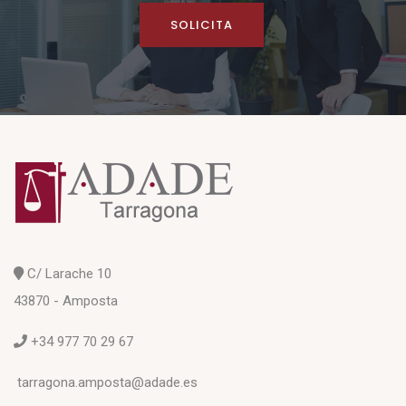
SOLICITA
C/ Larache 10
43870 - Amposta
+34 977 70 29 67
tarragona.amposta@adade.es