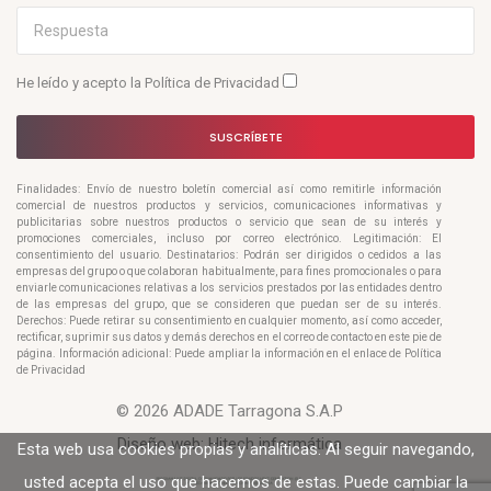
He leído y acepto la
Política de Privacidad
SUSCRÍBETE
Finalidades: Envío de nuestro boletín comercial así como remitirle información
comercial de nuestros productos y servicios, comunicaciones informativas y
publicitarias sobre nuestros productos o servicio que sean de su interés y
promociones comerciales, incluso por correo electrónico. Legitimación: El
consentimiento del usuario. Destinatarios: Podrán ser dirigidos o cedidos a las
empresas del grupo o que colaboran habitualmente, para fines promocionales o para
enviarle comunicaciones relativas a los servicios prestados por las entidades dentro
de las empresas del grupo, que se consideren que puedan ser de su interés.
Derechos: Puede retirar su consentimiento en cualquier momento, así como acceder,
rectificar, suprimir sus datos y demás derechos en el correo de contacto en este pie de
página. Información adicional: Puede ampliar la información en el enlace de Política
de Privacidad
© 2026 ADADE Tarragona S.A.P
Diseño web:
Hitech informática
Esta web usa cookies propias y analíticas. Al seguir navegando,
usted acepta el uso que hacemos de estas. Puede cambiar la