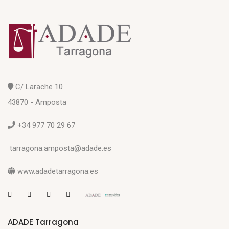
C/ Larache 10
43870 - Amposta
+34 977 70 29 67
tarragona.amposta@adade.es
www.adadetarragona.es
ADADE Tarragona