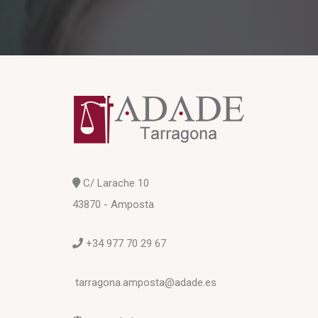
C/ Larache 10
43870 - Amposta
+34 977 70 29 67
tarragona.amposta@adade.es