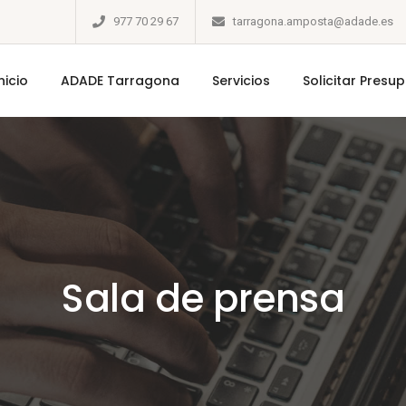
977 70 29 67
tarragona.amposta@adade.es
nicio
ADADE Tarragona
Servicios
Solicitar Presu
Sala de prensa