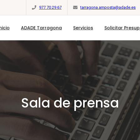
977 70 29 67
tarragona.amposta@adade.es
nicio
ADADE Tarragona
Servicios
Solicitar Presu
Sala de prensa