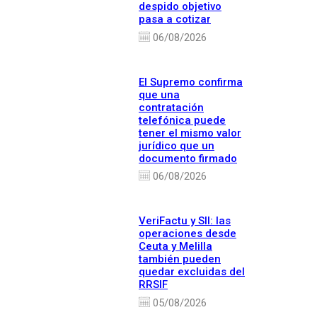
despido objetivo
pasa a cotizar
06/08/2026
El Supremo confirma
que una
contratación
telefónica puede
tener el mismo valor
jurídico que un
documento firmado
06/08/2026
VeriFactu y SII: las
operaciones desde
Ceuta y Melilla
también pueden
quedar excluidas del
RRSIF
05/08/2026