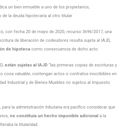
udica un bien inmueble a uno de los propietarios,
e la deuda hipotecaria al otro titular.
ctó, con fecha 20 de mayo de 2020, recurso 3696/2017, una
critura de liberación de codeudores resulta sujeta al IAJD,
ión de hipoteca
como consecuencia de dicho acto.
JD,
están sujetas al IAJD
“las primeras copias de escrituras y
 o cosa valuable, contengan actos o contratos inscribibles en
iedad Industrial y de Bienes Muebles no sujetos al Impuesto
 para la administración tributaria era pacífico considerar que
rios,
no constituía un hecho imponible adicional
a la
teraba la titularidad.