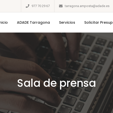
977 70 29 67
tarragona.amposta@adade.es
nicio
ADADE Tarragona
Servicios
Solicitar Presu
Sala de prensa