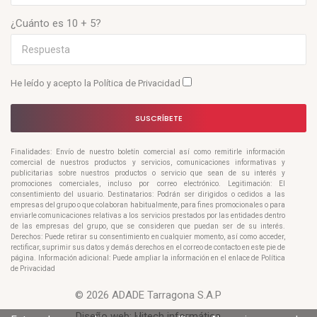
¿Cuánto es 10 + 5?
He leído y acepto la
Política de Privacidad
SUSCRÍBETE
Finalidades: Envío de nuestro boletín comercial así como remitirle información
comercial de nuestros productos y servicios, comunicaciones informativas y
publicitarias sobre nuestros productos o servicio que sean de su interés y
promociones comerciales, incluso por correo electrónico. Legitimación: El
consentimiento del usuario. Destinatarios: Podrán ser dirigidos o cedidos a las
empresas del grupo o que colaboran habitualmente, para fines promocionales o para
enviarle comunicaciones relativas a los servicios prestados por las entidades dentro
de las empresas del grupo, que se consideren que puedan ser de su interés.
Derechos: Puede retirar su consentimiento en cualquier momento, así como acceder,
rectificar, suprimir sus datos y demás derechos en el correo de contacto en este pie de
página. Información adicional: Puede ampliar la información en el enlace de Política
de Privacidad
© 2026 ADADE Tarragona S.A.P
Diseño web:
Hitech informática