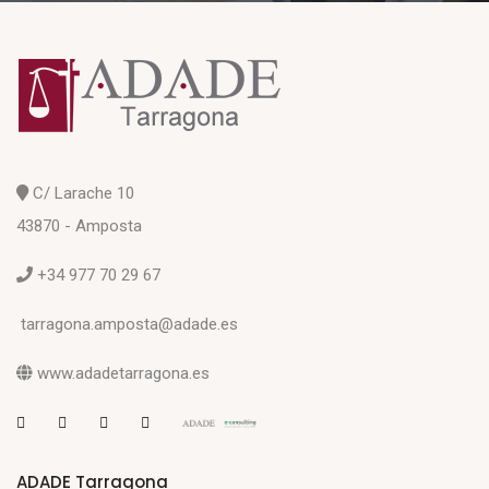
C/ Larache 10
43870 - Amposta
+34 977 70 29 67
tarragona.amposta@adade.es
www.adadetarragona.es
ADADE Tarragona