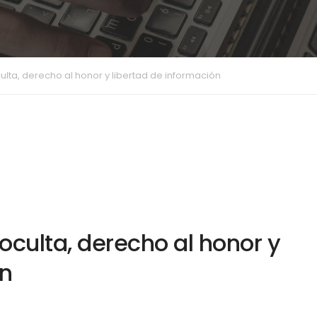
ulta, derecho al honor y libertad de información
oculta, derecho al honor y
ón