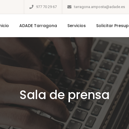
977 70 29 67
tarragona.amposta@adade.es
nicio
ADADE Tarragona
Servicios
Solicitar Presu
Sala de prensa