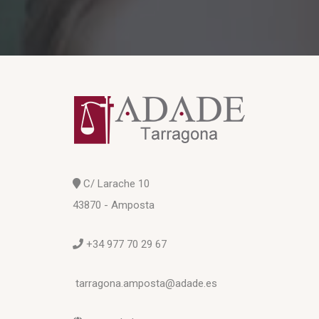
C/ Larache 10
43870 - Amposta
+34 977 70 29 67
tarragona.amposta@adade.es